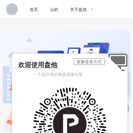
首页
云屿
关于盘他
欢迎使用
盘他
一个超好用的网盘搜索引擎