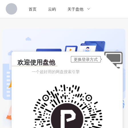
首页
云屿
关于盘他
欢迎使用
盘他
一个超好用的网盘搜索引擎