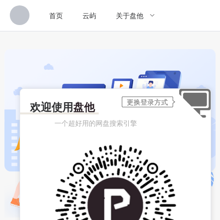
首页
云屿
关于盘他
欢迎使用
盘他
一个超好用的网盘搜索引擎