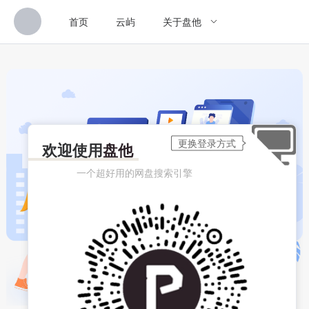
首页
云屿
关于盘他
欢迎使用
盘他
一个超好用的网盘搜索引擎