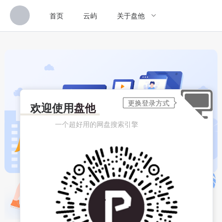
首页
云屿
关于盘他
欢迎使用
盘他
一个超好用的网盘搜索引擎