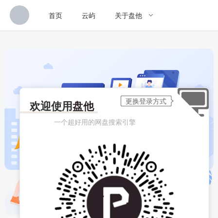
首页
云屿
关于盘他
欢迎使用
盘他
一个超好用的网盘搜索引擎