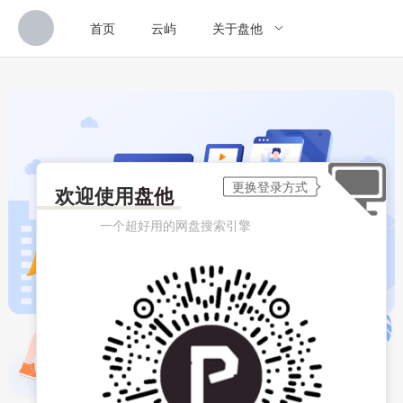
首页
云屿
关于盘他
欢迎使用
盘他
一个超好用的网盘搜索引擎