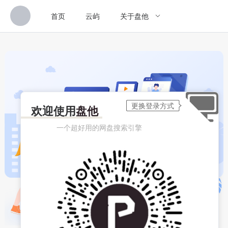
首页
云屿
关于盘他
欢迎使用
盘他
一个超好用的网盘搜索引擎