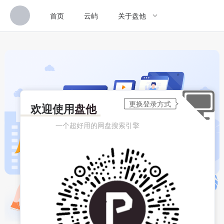
首页
云屿
关于盘他
欢迎使用
盘他
一个超好用的网盘搜索引擎