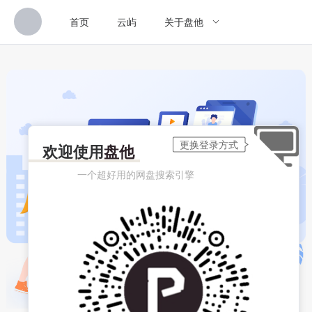
首页
云屿
关于盘他
欢迎使用
盘他
一个超好用的网盘搜索引擎