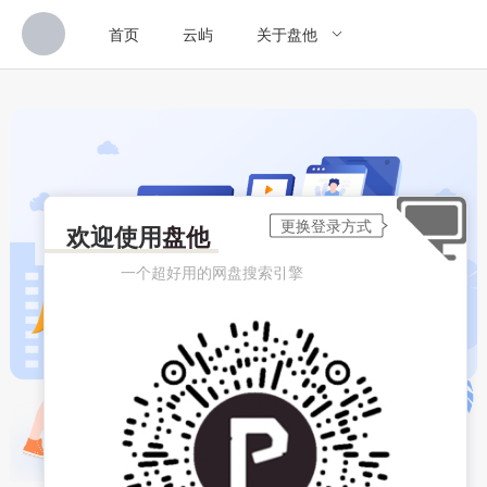
首页
云屿
关于盘他
欢迎使用
盘他
一个超好用的网盘搜索引擎