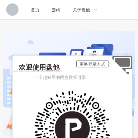
首页
云屿
关于盘他
欢迎使用
盘他
一个超好用的网盘搜索引擎