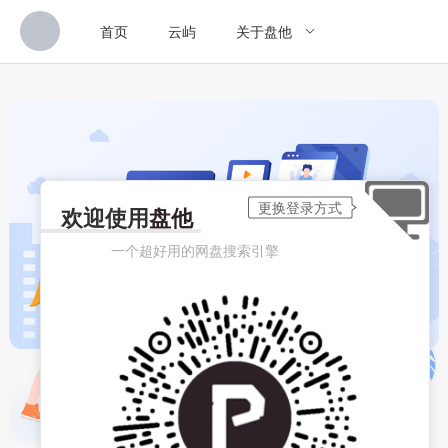
首页
云屿
关于盘他
欢迎使用
盘他
一个超好用的网盘搜索引擎