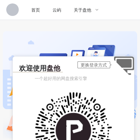
首页
云屿
关于盘他
欢迎使用
盘他
一个超好用的网盘搜索引擎