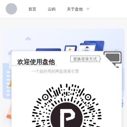
首页
云屿
关于盘他
欢迎使用
盘他
一个超好用的网盘搜索引擎