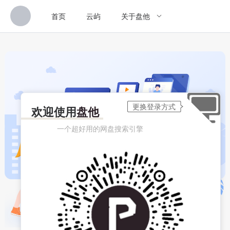
首页
云屿
关于盘他
欢迎使用
盘他
一个超好用的网盘搜索引擎