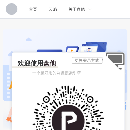
首页
云屿
关于盘他
欢迎使用
盘他
一个超好用的网盘搜索引擎