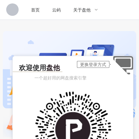
首页
云屿
关于盘他
欢迎使用
盘他
一个超好用的网盘搜索引擎