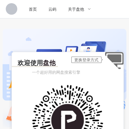
首页
云屿
关于盘他
欢迎使用
盘他
一个超好用的网盘搜索引擎