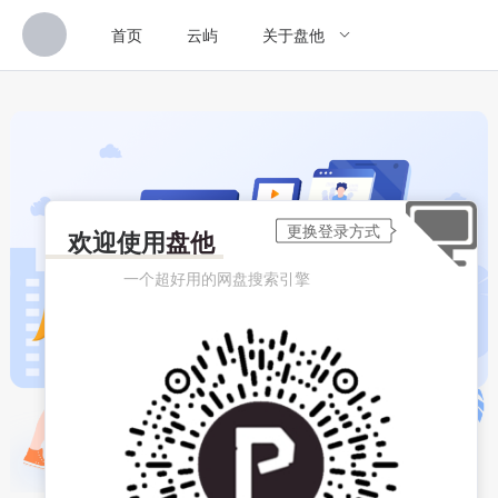
首页
云屿
关于盘他
欢迎使用
盘他
一个超好用的网盘搜索引擎