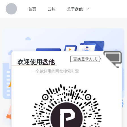
首页
云屿
关于盘他
欢迎使用
盘他
一个超好用的网盘搜索引擎