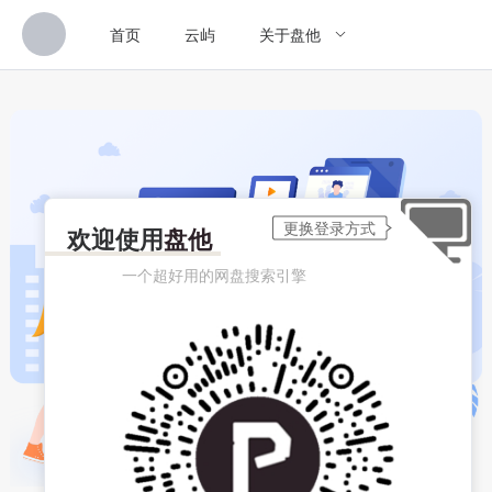
首页
云屿
关于盘他
欢迎使用
盘他
一个超好用的网盘搜索引擎