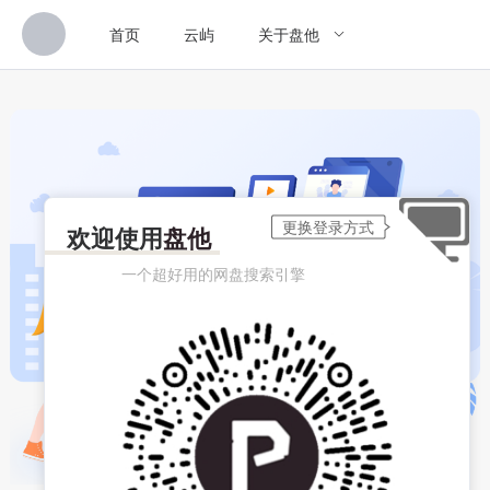
首页
云屿
关于盘他
欢迎使用
盘他
一个超好用的网盘搜索引擎