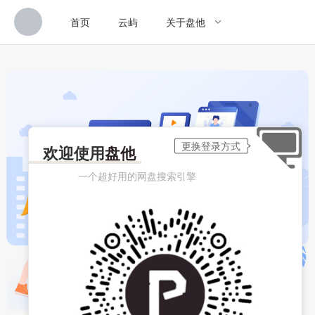
首页
云屿
关于盘他
欢迎使用
盘他
一个超好用的网盘搜索引擎