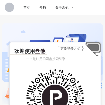
首页
云屿
关于盘他
欢迎使用
盘他
一个超好用的网盘搜索引擎