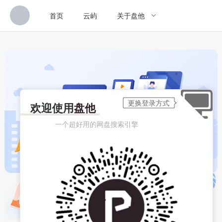
首页
云屿
关于盘他
欢迎使用
盘他
一个超好用的网盘搜索引擎