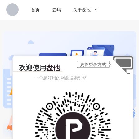
首页
云屿
关于盘他
欢迎使用
盘他
一个超好用的网盘搜索引擎