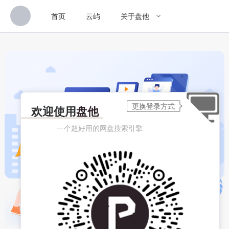
首页
云屿
关于盘他
欢迎使用
盘他
一个超好用的网盘搜索引擎