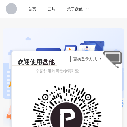
首页
云屿
关于盘他
欢迎使用
盘他
一个超好用的网盘搜索引擎