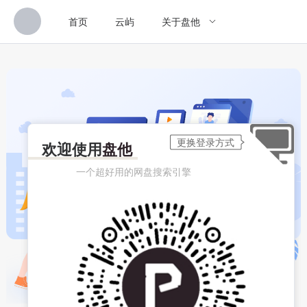
首页
云屿
关于盘他
欢迎使用
盘他
一个超好用的网盘搜索引擎