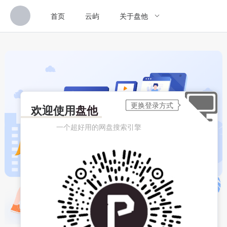
首页
云屿
关于盘他
欢迎使用
盘他
一个超好用的网盘搜索引擎