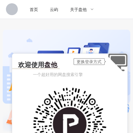
首页
云屿
关于盘他
欢迎使用
盘他
一个超好用的网盘搜索引擎