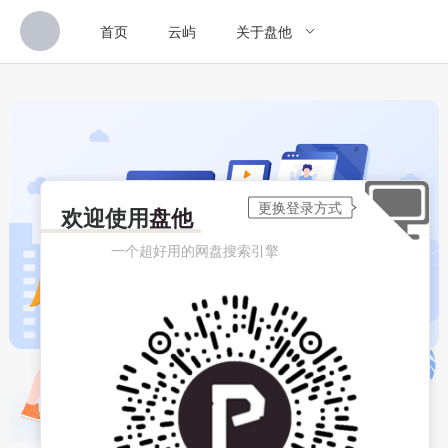
首页
云屿
关于盘他
欢迎使用
盘他
一个超好用的网盘搜索引擎