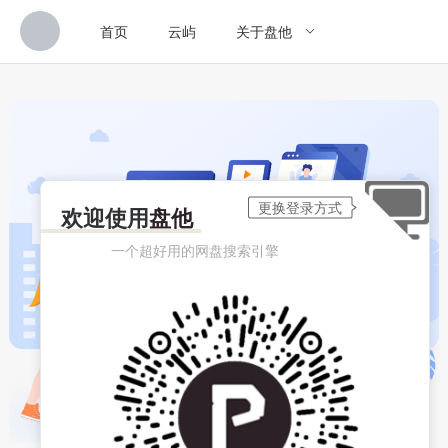
首页
云屿
关于盘他
欢迎使用
盘他
一个超好用的网盘搜索引擎