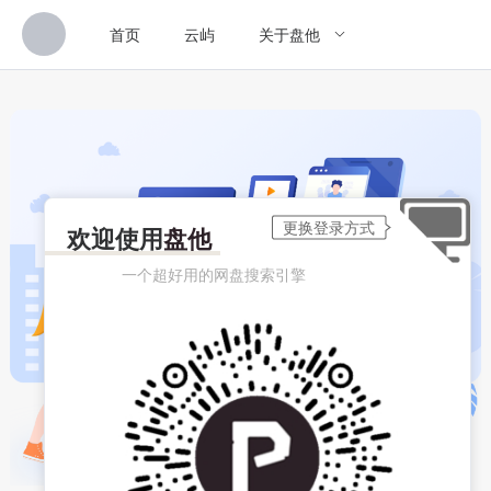
首页
云屿
关于盘他
欢迎使用
盘他
一个超好用的网盘搜索引擎