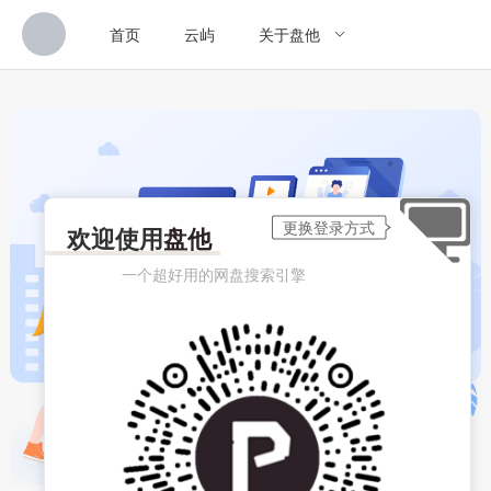
首页
云屿
关于盘他
欢迎使用
盘他
一个超好用的网盘搜索引擎