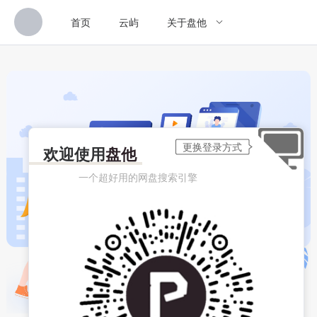
首页
云屿
关于盘他
欢迎使用
盘他
一个超好用的网盘搜索引擎