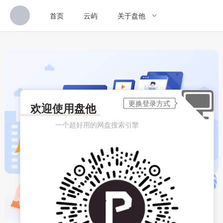
首页
云屿
关于盘他
欢迎使用
盘他
一个超好用的网盘搜索引擎