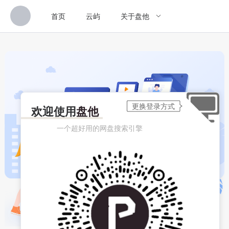
首页
云屿
关于盘他
欢迎使用
盘他
一个超好用的网盘搜索引擎