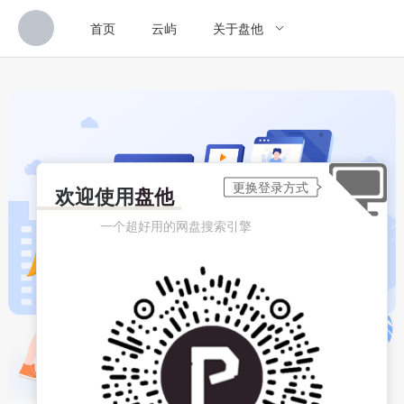
首页
云屿
关于盘他
欢迎使用
盘他
一个超好用的网盘搜索引擎