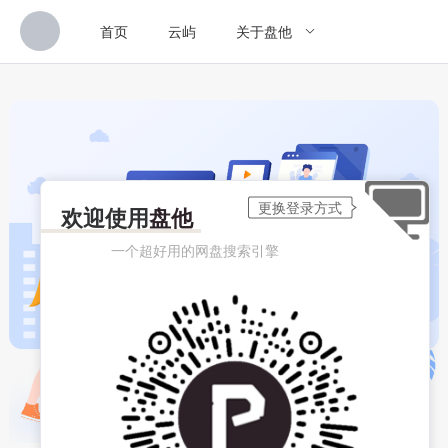
首页
云屿
关于盘他
欢迎使用
盘他
一个超好用的网盘搜索引擎