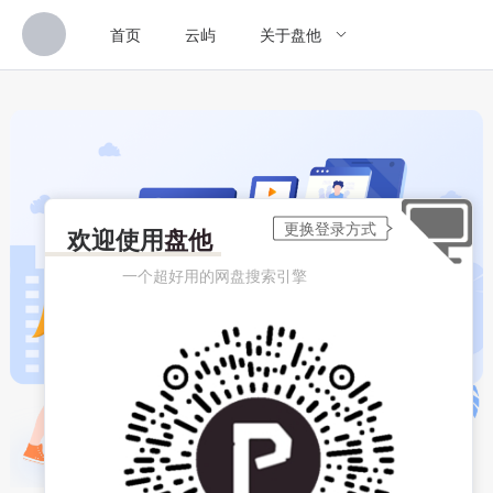
首页
云屿
关于盘他
欢迎使用
盘他
一个超好用的网盘搜索引擎