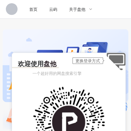
首页
云屿
关于盘他
欢迎使用
盘他
一个超好用的网盘搜索引擎