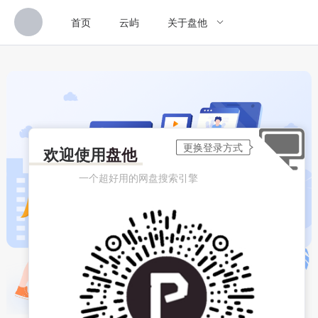
首页
云屿
关于盘他
欢迎使用
盘他
一个超好用的网盘搜索引擎