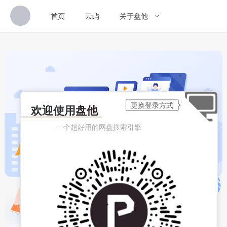
首页
云屿
关于盘他
欢迎使用
盘他
一个超好用的网盘搜索引擎