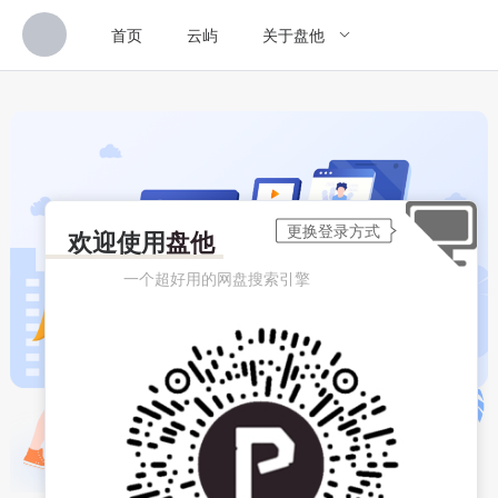
首页
云屿
关于盘他
欢迎使用
盘他
一个超好用的网盘搜索引擎