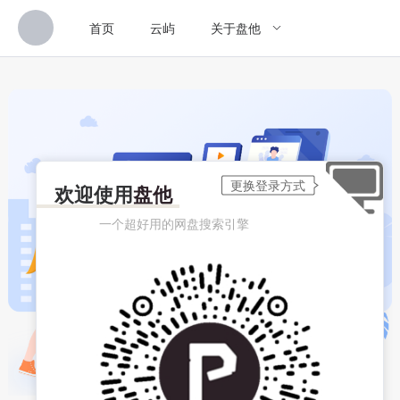
首页
云屿
关于盘他
欢迎使用
盘他
一个超好用的网盘搜索引擎