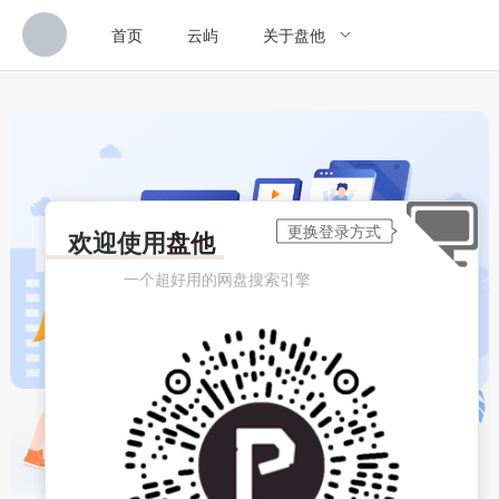
首页
云屿
关于盘他
欢迎使用
盘他
一个超好用的网盘搜索引擎