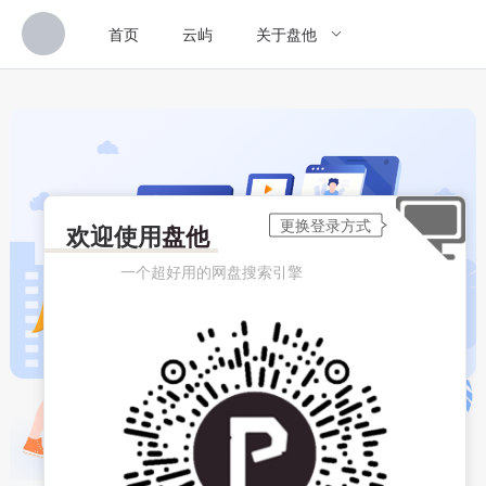
首页
云屿
关于盘他
欢迎使用
盘他
一个超好用的网盘搜索引擎