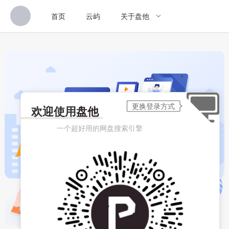
首页
云屿
关于盘他
欢迎使用
盘他
一个超好用的网盘搜索引擎